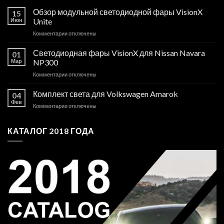
Обзор модульной светодиодной фары VisionX
15
Июн
Unite
к
Комментарии
отключены
записи
Обзор
Светодиодная фары VisionX для Nissan Navara
01
модульной
Мар
NP300
светодиодной
к
Комментарии
отключены
фары
записи
VisionX
Светодиодная
Комплект света для Volkswagen Amarok
Unite
04
фары
Фев
к
Комментарии
отключены
VisionX
записи
для
Комплект
Nissan
КАТАЛОГ 2018 ГОДА
света
Navara
для
NP300
Volkswagen
Amarok