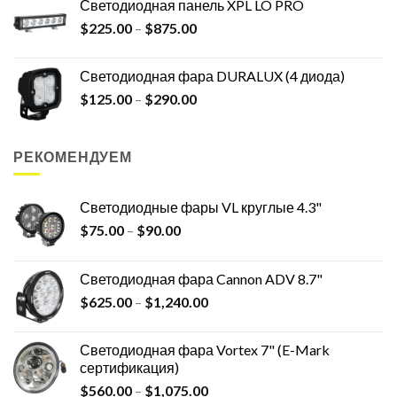
Светодиодная панель XPL LO PRO
$
225.00
–
$
875.00
Светодиодная фара DURALUX (4 диода)
$
125.00
–
$
290.00
РЕКОМЕНДУЕМ
Светодиодные фары VL круглые 4.3"
$
75.00
–
$
90.00
Светодиодная фара Cannon ADV 8.7"
$
625.00
–
$
1,240.00
Светодиодная фара Vortex 7" (E-Mark
сертификация)
$
560.00
–
$
1,075.00