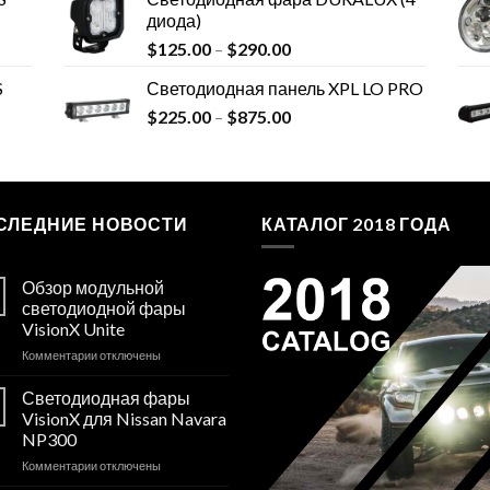
диода)
$
125.00
–
$
290.00
S
Светодиодная панель XPL LO PRO
$
225.00
–
$
875.00
СЛЕДНИЕ НОВОСТИ
КАТАЛОГ 2018 ГОДА
Обзор модульной
светодиодной фары
VisionX Unite
к
Комментарии
отключены
записи
Обзор
Светодиодная фары
модульной
VisionX для Nissan Navara
светодиодной
NP300
фары
к
Комментарии
VisionX
отключены
записи
Unite