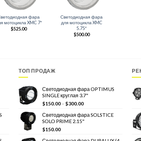
ветодиодная фара
Светодиодная фара
ля мотоцикла XMC 7″
для мотоцикла XMC
5.75″
$
525.00
$
500.00
ТОП ПРОДАЖ
РЕ
Светодиодная фара OPTIMUS
SINGLE круглая 3.7"
$
150.00
–
$
300.00
S
Светодиодная фара SOLSTICE
SOLO PRIME 2.15"
$
150.00
S
Светодиодная фара DURALUX (4