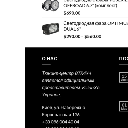
OFFROAD 6.7″ (комплект)
$
690.00
Светодиодная фара OPTIMU
DUAL 6"
$
290.00
–
$
560.00
О НАС
ПО
Тюнинг-центр BTR4X4
15
является официальным
Июн
представителем VisionX в
Украине.
01
Киев, ул. Набережно-
Мар
Корчеватская 136
+38 096 004 40 04