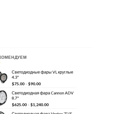
КОМЕНДУЕМ
Светодиодные фары VL круглые
4.3"
$
75.00
–
$
90.00
Светодиодная фара Cannon ADV
8.7"
$
625.00
–
$
1,240.00
Светодиодная фара Vortex 7" (E-