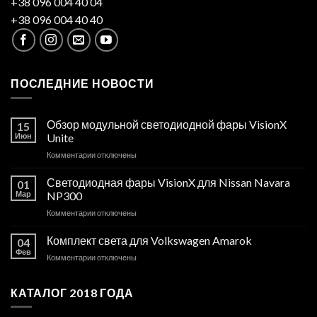
+38 096 004 40 04
+38 096 004 40 40
ПОСЛЕДНИЕ НОВОСТИ
Обзор модульной светодиодной фары VisionX
15
Июн
Unite
к
Комментарии
отключены
записи
Обзор
Светодиодная фары VisionX для Nissan Navara
01
модульной
Мар
NP300
светодиодной
к
Комментарии
отключены
фары
записи
VisionX
Светодиодная
Комплект света для Volkswagen Amarok
Unite
04
фары
Фев
к
Комментарии
отключены
VisionX
записи
для
Комплект
Nissan
КАТАЛОГ 2018 ГОДА
света
Navara
для
NP300
Volkswagen