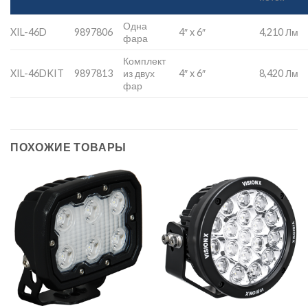
Одна
XIL-46D
9897806
4″ x 6″
4,210 Лм
фара
Комплект
XIL-46DKIT
9897813
из двух
4″ x 6″
8,420 Лм
фар
ПОХОЖИЕ ТОВАРЫ