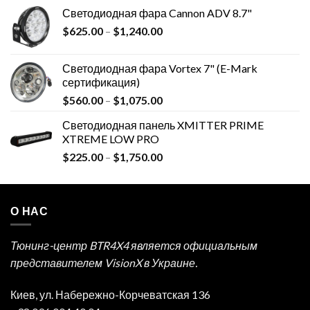
Светодиодная фара Cannon ADV 8.7"
$
625.00
–
$
1,240.00
Светодиодная фара Vortex 7" (E-Mark
сертификация)
$
560.00
–
$
1,075.00
Светодиодная панель XMITTER PRIME
XTREME LOW PRO
$
225.00
–
$
1,750.00
О НАС
Тюнинг-центр BTR4X4 является официальным
представителем VisionX в Украине.
Киев, ул. Набережно-Корчеватская 136